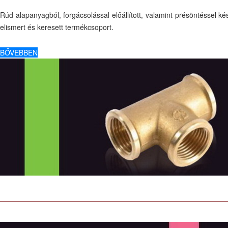
Rúd alapanyagból, forgácsolással előállított, valamint présöntéssel kész
elismert és keresett termékcsoport.
BŐVEBBEN