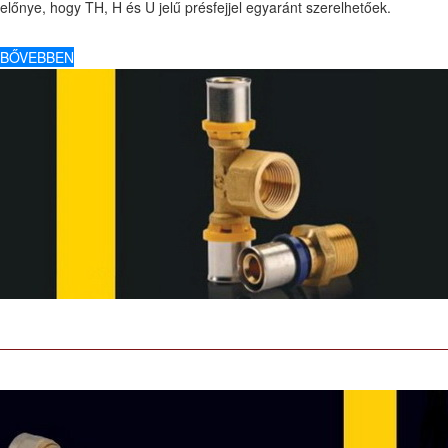
előnye, hogy TH, H és U jelű présfejjel egyaránt szerelhetőek.
BŐVEBBEN