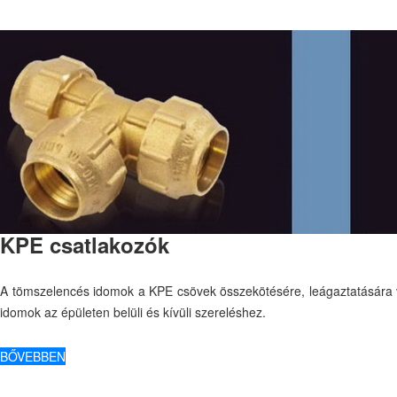
KPE csatlakozók
A tömszelencés idomok a KPE csövek összekötésére, leágaztatására vag
idomok az épületen belüli és kívüli szereléshez.
BŐVEBBEN