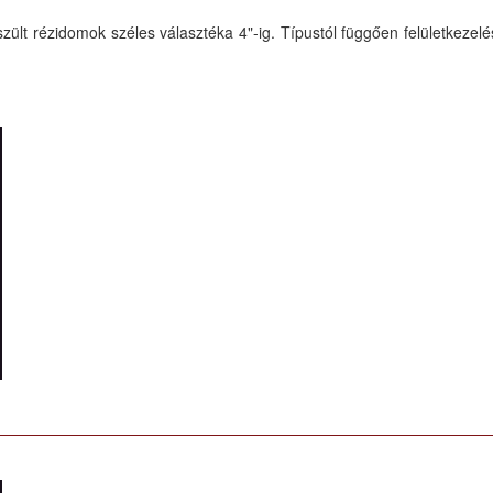
ült rézidomok széles választéka 4"-ig. Típustól függően felületkezelés né