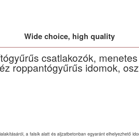
Wide choice, high quality
ítógyűrűs csatlakozók, menetes
éz roppantógyűrűs idomok, osz
ialakításáról, a falsík alatt és aljzatbetonban egyaránt elhelyezhető 