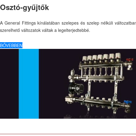
Osztó-gyűjtők
A General Fittings kínálatában szelepes és szelep nélküli változatb
szerelhető változatok váltak a legelterjedtebbé.
BŐVEBBEN