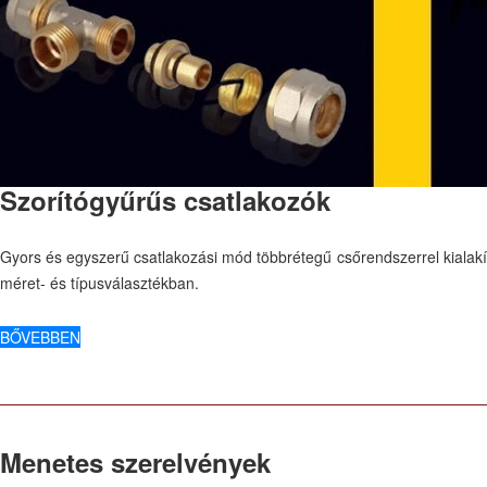
Szorítógyűrűs csatlakozók
Gyors és egyszerű csatlakozási mód többrétegű csőrendszerrel kialakít
méret- és típusválasztékban.
BŐVEBBEN
Menetes szerelvények