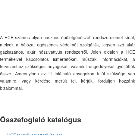
A HCE számos olyan hasznos épületgépészeti rendszerelemet kínál,
melyek a hálózat egészének védelmét szolgálják, legyen szó akár
gázkazános, akár hőszivattyús rendszerről. Jelen oldalon a HCE
termékeivel kapcsolatos ismertetőket, műszaki információkat, a
tervezéshez szükséges anyagokat, valamint engedélyeket gyűjtöttük
össze. Amennyiben az itt található anyagokon felül szüksége van
valamire, vagy kérdése merült fel, kérjük, forduljon hozzánk
bizalommal.
Összefoglaló katalógus