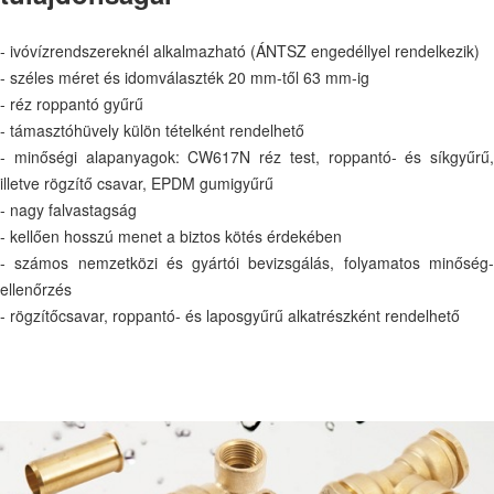
- ivóvízrendszereknél alkalmazható (ÁNTSZ engedéllyel rendelkezik)
- széles méret és idomválaszték 20 mm-től 63 mm-ig
- réz roppantó gyűrű
- támasztóhüvely külön tételként rendelhető
- minőségi alapanyagok: CW617N réz test, roppantó- és síkgyűrű,
illetve rögzítő csavar, EPDM gumigyűrű
- nagy falvastagság
- kellően hosszú menet a biztos kötés érdekében
- számos nemzetközi és gyártói bevizsgálás, folyamatos minőség-
ellenőrzés
- rögzítőcsavar, roppantó- és laposgyűrű alkatrészként rendelhető