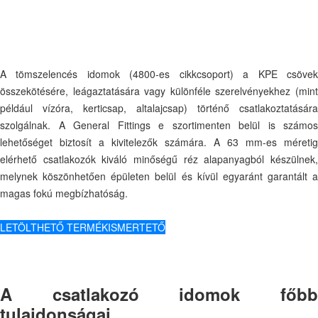
A tömszelencés idomok (4800-es cikkcsoport) a KPE csövek
összekötésére, leágaztatására vagy különféle szerelvényekhez (mint
például vízóra, kerticsap, altalajcsap) történő csatlakoztatására
szolgálnak. A General Fittings e szortimenten belül is számos
lehetőséget biztosít a kivitelezők számára. A 63 mm-es méretig
elérhető csatlakozók kiváló minőségű réz alapanyagból készülnek,
melynek köszönhetően épületen belül és kívül egyaránt garantált a
magas fokú megbízhatóság.
LETÖLTHETŐ TERMÉKISMERTETŐ
A csatlakozó idomok főbb
tulajdonságai