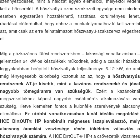
szennyeződések, mint a hálózat egyéb elemeiből, melyektől védeni
kell a hőcserélőt. A hőszivattyú ezen szerkezeti egysége nem minden
esetben egyszerűen hozzáférhető, tisztítása körülményes lehet,
ráadásul előfordulhat, hogy ehhez a munkafolyamathoz ki kell szerelni
azt, amit csak az erre felhatalmazott hőszivattyú-szakszerviz végezhet
el.
Míg a gázkazános fűtési rendszerekben – lakossági vonatkozásban –
jellemzően 24 kW-os készülékek működnek, addig a családi házakba
leggyakrabban beépített hőszivattyúk teljesítménye 6-12 kW, de ami
még lényegesebb különbség közöttük az az, hogy
a hőszivattyús
rendszerek ΔT-je kisebb, mint a kazános rendszereké és jóval
nagyobb tömegáramra van szükségük
. Ezért a kazánoknál
megszokottakhoz képest nagyobb csőátmérők alkalmazására van
szükség, illetve kiemelten fontos a különféle szerelvények alacsony
ellenállása.
Ez utóbbi vonatkozásában kínál ideális megoldás
HCE DirtOUT® HP kombinált mágneses iszapleválasztó, mely
alacsony áramlási vesztesége révén tökéletes választás a
hőszivattyúk számára.
A HCE DirtOUT® HP-t a csővezeték vízszintes