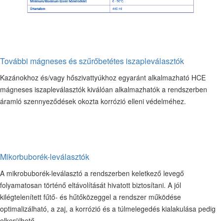
További mágneses és szűrőbetétes iszapleválasztók
Kazánokhoz és/vagy hőszivattyúkhoz egyaránt alkalmazható HCE
mágneses iszapleválasztók kiválóan alkalmazhatók a rendszerben
áramló szennyeződések okozta korrózió elleni védelméhez.
Mikorbuborék-leválasztók
A mikrobuborék-leválasztó a rendszerben keletkező levegő
folyamatosan történő eltávolítását hivatott biztosítani. A jól
kilégtelenített fűtő- és hűtőközeggel a rendszer működése
optimalizálható, a zaj, a korrózió és a túlmelegedés kialakulása pedig
elkerülhető.