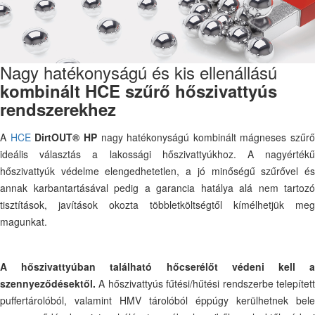
Nagy hatékonyságú és kis ellenállású
kombinált HCE szűrő hőszivattyús
rendszerekhez
A
HCE
DirtOUT® HP
nagy hatékonyságú kombinált mágneses szűrő
ideális választás a lakossági hőszivattyúkhoz. A nagyértékű
hőszivattyúk védelme elengedhetetlen, a jó minőségű szűrővel és
annak karbantartásával pedig a garancia hatálya alá nem tartozó
tisztítások, javítások okozta többletköltségtől kímélhetjük meg
magunkat.
A hőszivattyúban található hőcserélőt védeni kell a
szennyeződésektől.
A hőszivattyús fűtési/hűtési rendszerbe telepített
puffertárolóból, valamint HMV tárolóból éppúgy kerülhetnek bele