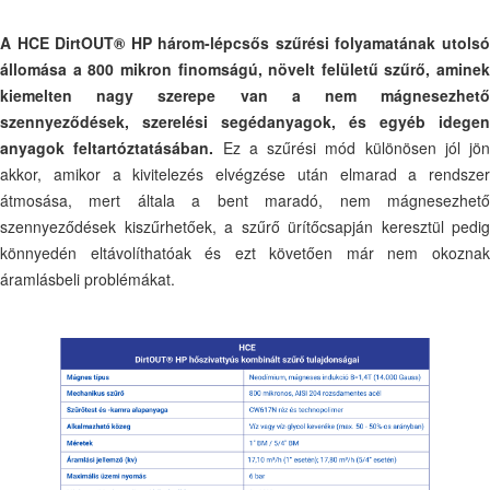
A HCE DirtOUT® HP három-lépcsős szűrési folyamatának utolsó
állomása a 800 mikron finomságú, növelt felületű szűrő, aminek
kiemelten nagy szerepe van a nem mágnesezhető
szennyeződések, szerelési segédanyagok, és egyéb idegen
anyagok feltartóztatásában.
Ez a szűrési mód különösen jól jön
akkor, amikor a kivitelezés elvégzése után elmarad a rendszer
átmosása, mert általa a bent maradó, nem mágnesezhető
szennyeződések kiszűrhetőek, a szűrő ürítőcsapján keresztül pedig
könnyedén eltávolíthatóak és ezt követően már nem okoznak
áramlásbeli problémákat.